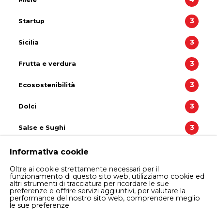
3
Startup
3
Sicilia
3
Frutta e verdura
3
Ecosostenibilità
3
Dolci
3
Salse e Sughi
2
Liquori e Distillati
Informativa cookie
Oltre ai cookie strettamente necessari per il
2
Salumi, Insaccati e Carne
funzionamento di questo sito web, utilizziamo cookie ed
altri strumenti di tracciatura per ricordare le sue
preferenze e offrire servizi aggiuntivi, per valutare la
2
SuperFood
performance del nostro sito web, comprendere meglio
le sue preferenze.