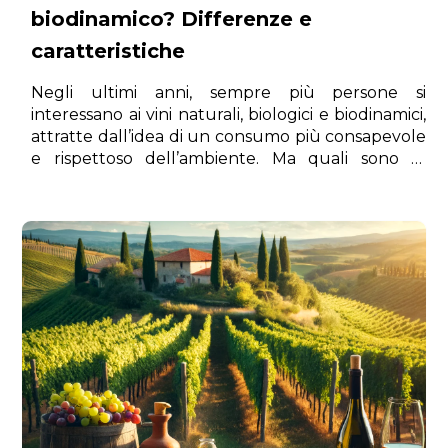
biodinamico? Differenze e
caratteristiche
Negli ultimi anni, sempre più persone si
interessano ai vini naturali, biologici e biodinamici,
attratte dall’idea di un consumo più consapevole
e rispettoso dell’ambiente. Ma quali sono le
differenze tra queste tipologie di vino? Quale
scegliere e perché? In questo articolo esploriamo
le caratteristiche principali di ciascuna categoria
per aiutarti a fare una scelta informata.