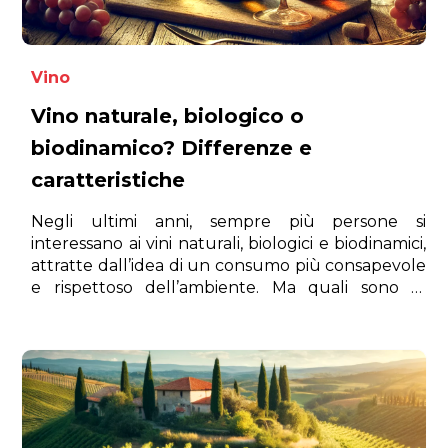
Vino
Vino naturale, biologico o
biodinamico? Differenze e
caratteristiche
Negli ultimi anni, sempre più persone si
interessano ai vini naturali, biologici e biodinamici,
attratte dall’idea di un consumo più consapevole
e rispettoso dell’ambiente. Ma quali sono le
differenze tra queste tipologie di vino? Quale
scegliere e perché? In questo articolo esploriamo
le caratteristiche principali di ciascuna categoria
per aiutarti a fare una scelta informata.