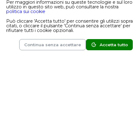
Per maggiori informazioni su queste tecnologie e sul loro
Articoli popolari
utilizzo in questo sito web, può consultare la nostra
politica sui cookie
Può cliccare 'Accetta tutto' per consentire gli utilizzi sopra
Alimenti Low FODMAP: Cosa
citati, o cliccare il pulsante 'Continua senza accettare' per
Sono, Quali Benefici Offrono e
rifiutare tutti i cookie opzionali.
Come Sceglierli
Continua senza accettare
Accetta tutto
Marketplace
Magazine
Account
Sketchers entra nella Realtà
Virtuale
Mondovè: la rivoluzione del
gusto che fa bene a te e al
pianeta.
Cibo Italiano e Sostenibilità: