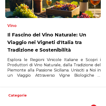
Vino
Il Fascino del Vino Naturale: Un
Viaggio nei Vigneti d'Italia tra
Tradizione e Sostenibilità
Esplora le Regioni Vinicole Italiane e Scopri i
Produttori di Vino Naturale, dalla Tradizione del
Piemonte alla Passione Siciliana. Unisciti a Noi in
un Viaggio Attraverso Vigne Biologiche e
Biodinamiche, per Scoprire Come Sostenibilità,
Salute e Sapori Autentici si Incontrano in Ogni
Calice di Vino Naturale. Lasciati Incantare dai
Categorie
Profumi e dai Gusti Unici di Vini Creati con
Passione e Rispetto per la Terra.