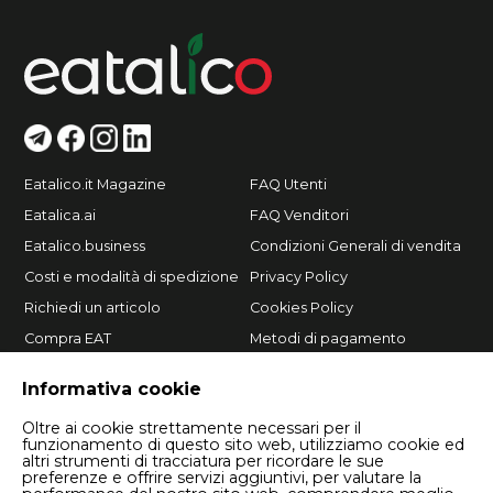
Eatalico.it Magazine
FAQ Utenti
Eatalica.ai
FAQ Venditori
Eatalico.business
Condizioni Generali di vendita
Costi e modalità di spedizione
Privacy Policy
Richiedi un articolo
Cookies Policy
Compra EAT
Metodi di pagamento
Vendi su Eatalico.it
Informativa cookie
Oltre ai cookie strettamente necessari per il
funzionamento di questo sito web, utilizziamo cookie ed
altri strumenti di tracciatura per ricordare le sue
preferenze e offrire servizi aggiuntivi, per valutare la