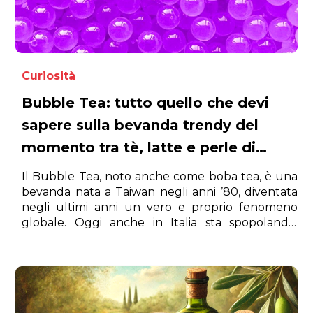
Curiosità
Bubble Tea: tutto quello che devi
sapere sulla bevanda trendy del
momento tra tè, latte e perle di
tapioca
Il Bubble Tea, noto anche come boba tea, è una
bevanda nata a Taiwan negli anni ’80, diventata
negli ultimi anni un vero e proprio fenomeno
globale. Oggi anche in Italia sta spopolando,
soprattutto tra i giovani, grazie ai suoi colori vivaci,
alle combinazioni creative e al suo gusto unico.