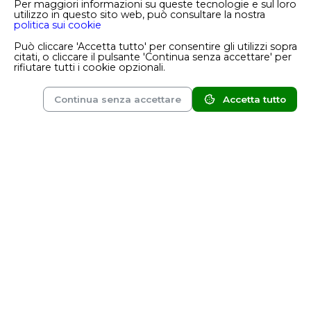
Per maggiori informazioni su queste tecnologie e sul loro
Le sagre più importanti d’Italia: un
utilizzo in questo sito web, può consultare la nostra
politica sui cookie
viaggio tra gusto, tradizioni e
Può cliccare 'Accetta tutto' per consentire gli utilizzi sopra
territori che raccontano la storia del
citati, o cliccare il pulsante 'Continua senza accettare' per
rifiutare tutti i cookie opzionali.
nostro Paese
Dalla Sagra dell’Uva di Marino alla Fiera del
Continua senza accettare
Accetta tutto
Tartufo di Alba, passando per i festival del
Marketplace
Magazine
Account
peperoncino, delle castagne e del pesce, l’Italia
celebra la sua identità attraverso feste popolari
che uniscono cibo, storia e comunità.