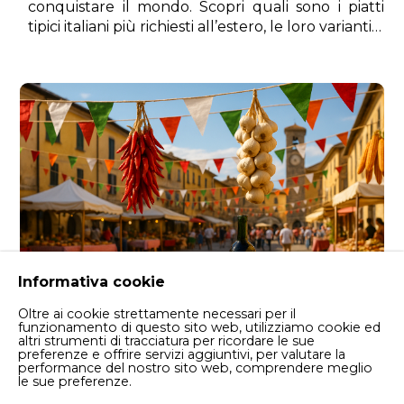
conquistare il mondo. Scopri quali sono i piatti
tipici italiani più richiesti all’estero, le loro varianti e
perché la nostra tradizione gastronomica resta
inimitabile.
Informativa cookie
Oltre ai cookie strettamente necessari per il
funzionamento di questo sito web, utilizziamo cookie ed
altri strumenti di tracciatura per ricordare le sue
preferenze e offrire servizi aggiuntivi, per valutare la
performance del nostro sito web, comprendere meglio
le sue preferenze.
Curiosità