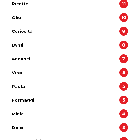
11
regionali e box assortiti. A
Ricette
completare la selezione anche
olio extravergine di oliva
10
Olio
biologico 100% italiano,
perfetto per valorizzare i piatti
con ingredienti genuini e di
8
Curiosità
qualità. Una proposta pensata
per portare in tavola tutta
8
Byntl
l’autenticità della pasta italiana
biologica.
7
Annunci
5
Vino
5
Pasta
5
Formaggi
4
Miele
3
Dolci