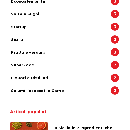
3
Ecosostenibilità
3
Salse e Sughi
3
Startup
3
Sicilia
3
Frutta e verdura
2
SuperFood
2
Liquori e Distillati
2
Salumi, Insaccati e Carne
Articoli popolari
La Sicilia in 7 ingredienti che