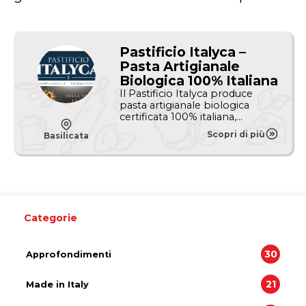
Pastificio Italyca –
Pasta Artigianale
Biologica 100% Italiana
Il Pastificio Italyca produce
pasta artigianale biologica
certificata 100% italiana,
realizzata con grano
Scopri di più
Basilicata
selezionato coltivato e lavorato
interamente in Italia. La
lavorazione attenta e i metodi
tradizionali permettono di
ottenere una pasta dalla
consistenza perfetta e dal
gusto autentico, ideale per
Categorie
esaltare ogni ricetta della cucina
italiana. La gamma comprende
numerosi formati di pasta
30
Approfondimenti
artigianale biologica, tra cui
orecchiette, trofie, fusilli,
paccheri, calamarata, cavatelli,
21
Made in Italy
strozzapreti, spaghetti e
penne, oltre a specialità