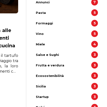
7
Annunci
5
Pasta
5
Formaggi
 alle
5
Vino
enti
4
Miele
cucina
3
Salse e Sughi
il tartufo
viaggio tra
3
Frutta e verdura
, la loro
amenti che
3
Ecosostenibilità
perienza
3
Sicilia
3
Startup