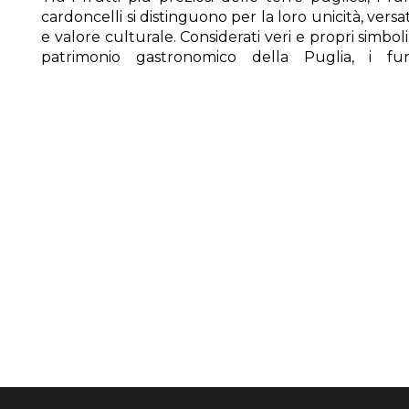
cardoncelli si distinguono per la loro unicità, versat
e valore culturale. Considerati veri e propri simboli
patrimonio gastronomico della Puglia, i fu
cardoncelli non solo arricchiscono le tavole con il 
gusto inconfondibile, ma racchiudono in sé secol
tradizione.