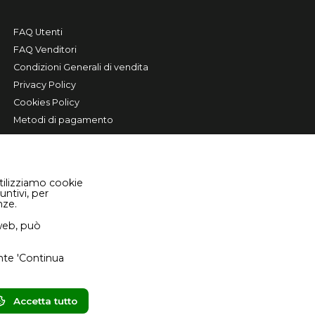
FAQ Utenti
FAQ Venditori
Condizioni Generali di vendita
Privacy Policy
Cookies Policy
Metodi di pagamento
tilizziamo cookie
untivi, per
nze.
 web, può
sante 'Continua
Accetta tutto