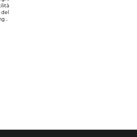
ilità
 del
nghi
loro
i di