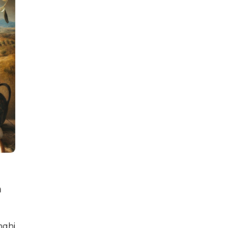
a
nghi