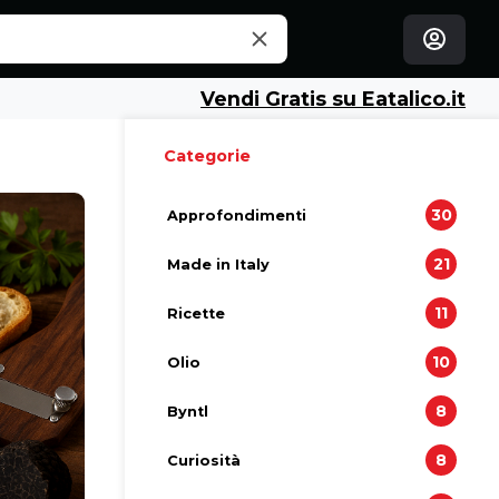
Vendi Gratis su Eatalico.it
Categorie
30
Approfondimenti
21
Made in Italy
11
Ricette
10
Olio
8
Byntl
8
Curiosità