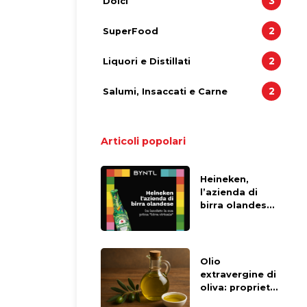
3
Dolci
2
SuperFood
2
Liquori e Distillati
2
Salumi, Insaccati e Carne
Articoli popolari
Heineken,
l’azienda di
birra olandese,
ha lanciato la
sua prima
“birra virtuale”
Olio
extravergine di
oliva: proprietà,
benefici,