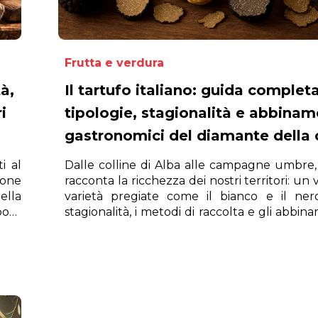
Frutta e verdura
tà,
Il tartufo italiano: guida completa
i
tipologie, stagionalità e abbinam
gastronomici del diamante della 
i al
Dalle colline di Alba alle campagne umbre, 
ione
racconta la ricchezza dei nostri territori: un 
ella
varietà pregiate come il bianco e il nero
pore
stagionalità, i metodi di raccolta e gli abbin
trasformano ogni piatto in un’es
indimenticabile.