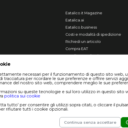
Eatalico.it Magazine
Eatalica.ai
Eatalico.business
Costi e modalità di spedizione
Richiedi un articolo
Compra EAT
Vendi su Eatalico.it
ookie
trettamente necessari per il funzionamento di questo sito web, u
di tracciatura per ricordare le sue preferenze e offrire servizi aggi
rmance del nostro sito web, comprendere meglio le sue prefere
rmazioni su queste tecnologie e sul loro utilizzo in questo sito
ra
politica sui cookie
ta tutto' per consentire gli utilizzi sopra citati, o cliccare il pul
r rifiutare tutti i cookie opzionali.
pyright © 2026 Eatalico.it S.r.l.
P.I. 08244380724
Numero REA BA - 614284
Continua senza accettare