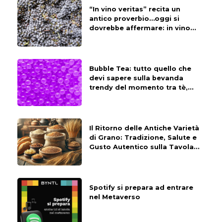
“In vino veritas” recita un
antico proverbio…oggi si
dovrebbe affermare: in vino
falsitas!
Bubble Tea: tutto quello che
devi sapere sulla bevanda
trendy del momento tra tè,
latte e perle di tapioca
Il Ritorno delle Antiche Varietà
di Grano: Tradizione, Salute e
Gusto Autentico sulla Tavola
Italiana
Spotify si prepara ad entrare
nel Metaverso