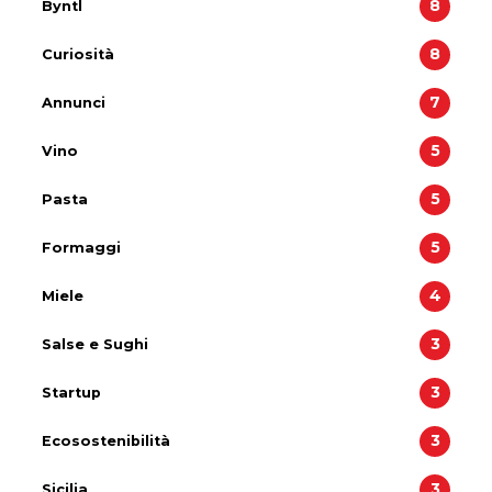
8
Byntl
8
Curiosità
7
Annunci
5
Vino
5
Pasta
5
Formaggi
4
Miele
3
Salse e Sughi
3
Startup
3
Ecosostenibilità
3
Sicilia