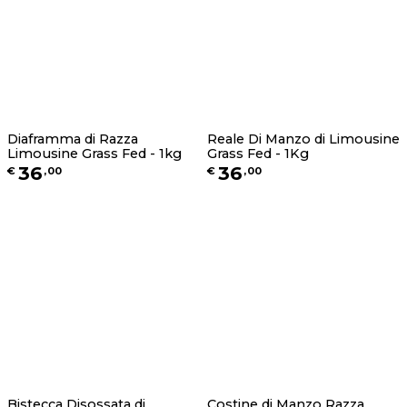
Diaframma di Razza
Reale Di Manzo di Limousine
Limousine Grass Fed - 1kg
Grass Fed - 1Kg
36
36
€
,
00
€
,
00
Bistecca Disossata di
Costine di Manzo Razza