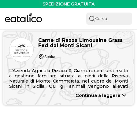
Carne di Razza Limousine Grass Fed dai Monti Sicani - Eata
SPEDIZIONE GRATUITA
Cerca
Carne di Razza Limousine Grass
Fed dai Monti Sicani
Sicilia
L’Azienda Agricola Rizzico & Giambrone è una realtà
a gestione familiare situata ai piedi della Riserva
Naturale di Monte Cammarata, nel cuore dei Monti
Sicani in Sicilia. Qui gli animali vengono allevati
secondo un modello estensivo grass fed, nutrendosi
Continua a leggere
esclusivamente al pascolo naturale, senza l’utilizzo di
mangimi. Questo metodo di allevamento, rispettoso
del benessere animale e dell’ambiente, permette di
ottenere carni genuine e di alta qualità, caratterizzate
da un sapore autentico e naturale. I prodotti
dell’azienda rappresentano l’espressione più pura
del territorio siciliano e di una tradizione agricola che
mette al centro la natura, la qualità e la sostenibilità.