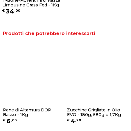
T-Bone/Fiorentina di Razza
Limousine Grass Fed - 1Kg
34
€
,
00
Prodotti che potrebbero interessarti
Pane di Altamura DOP
Zucchine Grigliate in Olio
Basso - 1Kg
EVO - 180g, 580g o 1,7Kg
6
4
€
,
00
€
,
20