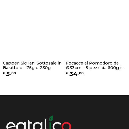
Capperi Siciliani Sottosale in
Focacce al Pomodoro da
Barattolo - 75g o 230g
Ø33cm - 5 pezzi da 600g (1
pz. per busta)
5
34
€
,
00
€
,
00