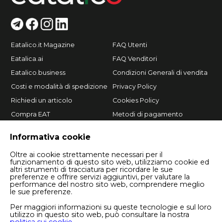
Eatalico.it Magazine
FAQ Utenti
Eatalica.ai
FAQ Venditori
Eatalico.business
Condizioni Generali di vendita
Costi e modalità di spedizione
Privacy Policy
Richiedi un articolo
Cookies Policy
Compra EAT
Metodi di pagamento
Vendi su Eatalico.it
Informativa cookie
Oltre ai cookie strettamente necessari per il
funzionamento di questo sito web, utilizziamo cookie ed
altri strumenti di tracciatura per ricordare le sue
preferenze e offrire servizi aggiuntivi, per valutare la
performance del nostro sito web, comprendere meglio
le sue preferenze.
Per maggiori informazioni su queste tecnologie e sul loro
utilizzo in questo sito web, può consultare la nostra