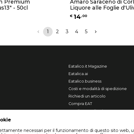
on Premium
Amaro Saraceno di Cor
s13" - 50cl
Liquore alle Foglie d'Ul
100ml
14
€
,
00
1
2
3
4
5
Eatalico.it Magazine
Eatalica.ai
Eatalico.business
Costi e modalità di spedizione
Richiedi un articolo
Compra EAT
Vendi su Eatalico.it
ookie
trettamente necessari per il funzionamento di questo sito web, u