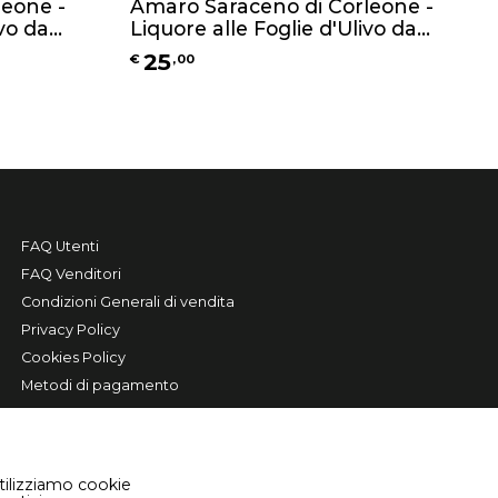
leone -
Amaro Saraceno di Corleone -
ivo da
Liquore alle Foglie d'Ulivo da
500ml
25
€
,
00
FAQ Utenti
FAQ Venditori
Condizioni Generali di vendita
Privacy Policy
Cookies Policy
Metodi di pagamento
tilizziamo cookie