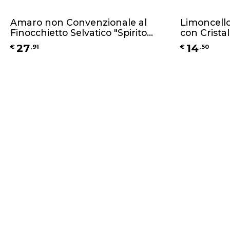
Amaro non Convenzionale al
Limoncello 
Finocchietto Selvatico "Spirito
con Cristall
Selvaggio" + Confezione Regalo in
27
14
€
,
91
€
,
50
Juta