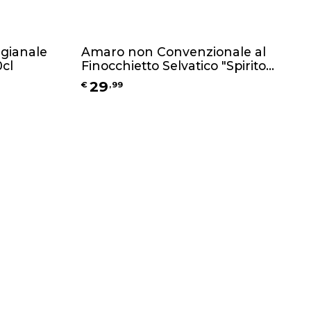
igianale
Amaro non Convenzionale al
0cl
Finocchietto Selvatico "Spirito
Selvaggio" + Astuccio elegante
29
€
,
99