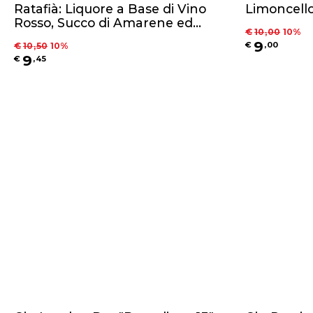
Ratafià: Liquore a Base di Vino
Limoncello
Rosso, Succo di Amarene ed
€
10
,
00
10
%
Infuso di Agrumi - 50cl
9
€
,
00
€
10
,
50
10
%
9
€
,
45