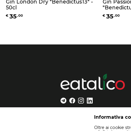
Gin London Dry "Benedictus13" -
Gin Passi
50cl
"Benedictu
35
35
€
,
00
€
,
00
Informativa c
Oltre ai cookie s