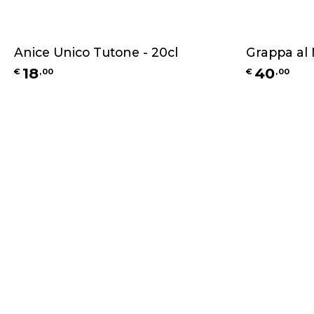
Anice Unico Tutone - 20cl
Grappa al M
18
40
€
,
00
€
,
00