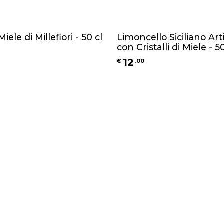
iele di Millefiori - 50 cl
Limoncello Siciliano Art
con Cristalli di Miele - 5
12
€
,
00