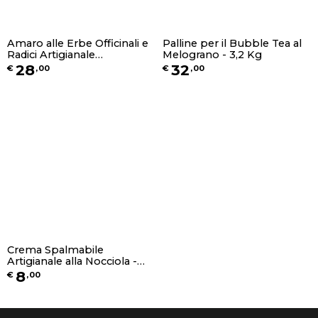
Amaro alle Erbe Officinali e
Palline per il Bubble Tea al
Radici Artigianale
Melograno - 3,2 Kg
"Orobicum" - 70cl
28
32
€
,
00
€
,
00
Crema Spalmabile
Artigianale alla Nocciola -
Senza Glutine - 250g
8
€
,
00