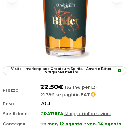
Visita il marketplace
Orobicum Spirits – Amari e Bitter 
Artigianali Italiani
22.50€
(32.14€ per Lt)
Prezzo:
21.38€
se paghi in
EAT
70
cl
Peso:
Spedizione:
GRATUITA
Maggiori informazioni
tra
mer, 12 agosto
e
ven, 14 agosto
Consegna: