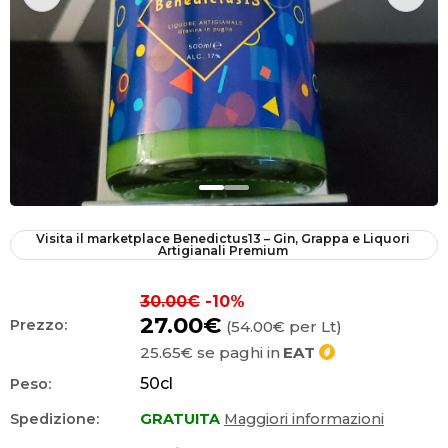
Visita il marketplace
Benedictus13 – Gin, Grappa e Liquori 
Artigianali Premium
30.00€
-10%
27.00€
Prezzo:
(54.00€ per Lt)
25.65€
se paghi in
EAT
50
cl
Peso:
Spedizione:
GRATUITA
Maggiori informazioni