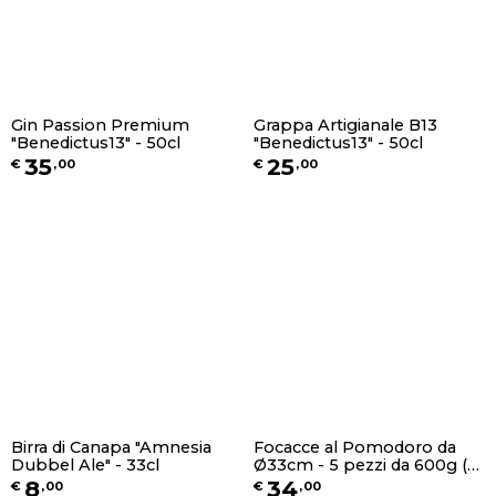
Gin Passion Premium
Grappa Artigianale B13
"Benedictus13" - 50cl
"Benedictus13" - 50cl
35
25
€
,
00
€
,
00
Birra di Canapa "Amnesia
Focacce al Pomodoro da
Dubbel Ale" - 33cl
Ø33cm - 5 pezzi da 600g (1
pz. per busta)
8
34
€
,
00
€
,
00