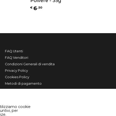
Polvere - 35g
6
€
,
50
FAQ Utenti
FAQ Venditori
Condizioni Generali di vendita
Privacy Policy
Cookies Policy
Metodi di pagamento
tilizziamo cookie
untivi, per
nze.