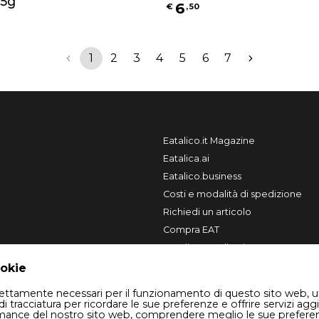
35g
6
€
,
50
1
2
3
4
5
6
7
Eatalico.it Magazine
Eatalica.ai
Eatalico.business
Costi e modalità di spedizione
Richiedi un articolo
Compra EAT
Vendi su Eatalico.it
ookie
trettamente necessari per il funzionamento di questo sito web, u
di tracciatura per ricordare le sue preferenze e offrire servizi aggi
rmance del nostro sito web, comprendere meglio le sue prefere