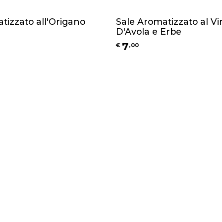
tizzato all'Origano
Sale Aromatizzato al V
D'Avola e Erbe
7
€
,
00