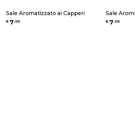
Sale Aromatizzato ai Capperi
Sale Aroma
7
7
€
,
00
€
,
00