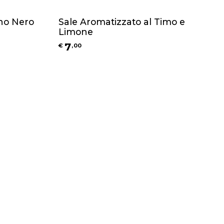
ino Nero
Sale Aromatizzato al Timo e
Limone
7
€
,
00