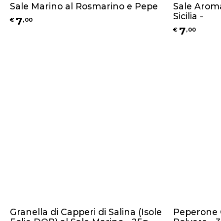
Sale Marino al Rosmarino e Pepe
Sale Aroma
Sicilia -
7
€
,
00
7
€
,
00
Granella di Capperi di Salina (Isole
Peperone C