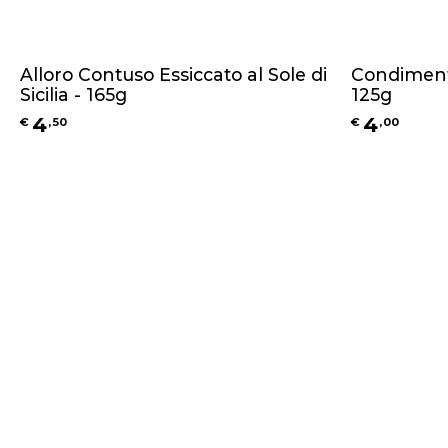
Alloro Contuso Essiccato al Sole di
Condiment
Sicilia - 165g
125g
4
4
€
,
50
€
,
00