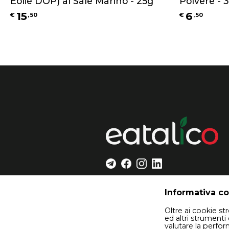
Eolie DOP) al Sale Marino - 25g
Polvere - 
15
6
€
,
50
€
,
50
Informativa c
Oltre ai cookie s
ed altri strumenti 
valutare la perfo