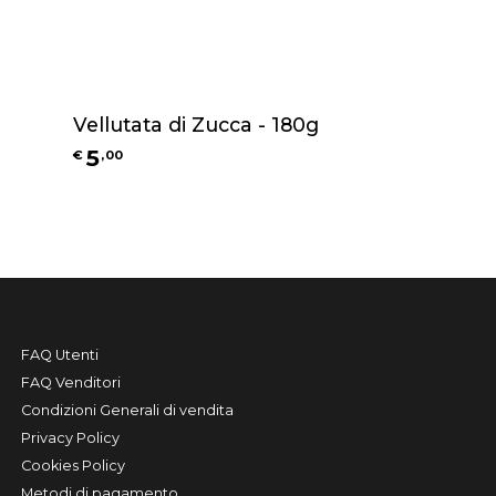
Vellutata di Zucca - 180g
5
€
,
00
FAQ Utenti
FAQ Venditori
Condizioni Generali di vendita
Privacy Policy
Cookies Policy
Metodi di pagamento