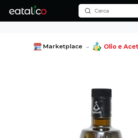
6 Bottiglie da 500ml di Olio Extra Vergine di Oliva 100% It
Marketplace
Olio e Acet
→