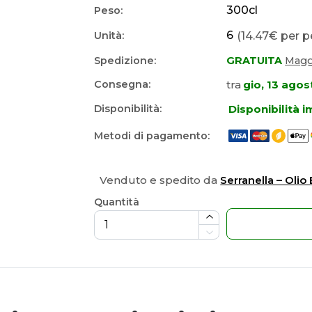
300
cl
Peso:
6
(14.47€ per p
Unità:
Spedizione:
GRATUITA
Maggi
tra
gio, 13 agos
Consegna:
Disponibilità 
Disponibilità:
Metodi di pagamento:
Venduto e spedito da
Serranella – Olio
Quantità