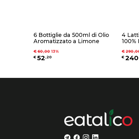
6 Bottiglie da 500ml di Olio
4 Latt
Aromatizzato a Limone
100% I
Cultiv
€
60
,
00
13
%
€
290
,
0
Chieti
52
240
€
,
20
€