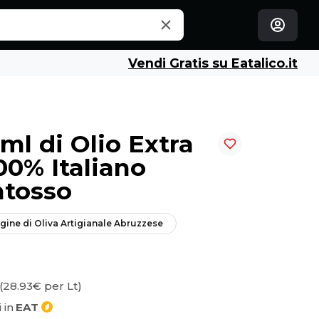
Vendi Gratis su Eatalico.it
ml di Olio Extra
00% Italiano
ntosso
rgine di Oliva Artigianale Abruzzese
(28.93€ per Lt)
 in
EAT