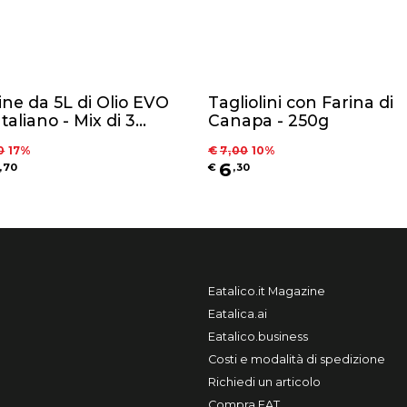
ine da 5L di Olio EVO
Tagliolini con Farina di
taliano - Mix di 3
Canapa - 250g
ar: Leccino, Gentile di
0
17
%
€
7
,
00
10
%
 ed Intosso
6
,
70
€
,
30
Eatalico.it Magazine
Eatalica.ai
Eatalico.business
Costi e modalità di spedizione
Richiedi un articolo
Compra EAT