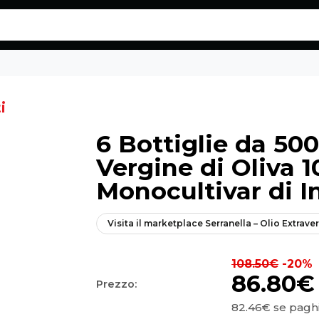
aliano Monocultivar di Intosso - Eatalico.it
i
6 Bottiglie da 500
Vergine di Oliva 1
Monocultivar di I
Visita il marketplace
Serranella – Olio Extrave
108.50€
-20%
86.80€
Prezzo:
82.46€
se paghi