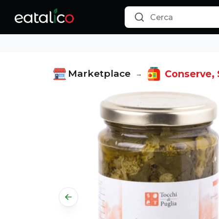
Cime di Rapa a Km Zero in Olio Extravergine di Oliva - 280
Marketplace
Conserve, 
→