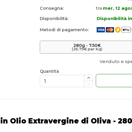
tra
mer, 12 ago
Consegna:
Disponibilità 
Disponibilità:
Metodi di pagamento:
280
g
 -
7.50€
(26.79€ per Kg)
Venduto e sp
Quantità
n Olio Extravergine di Oliva - 28