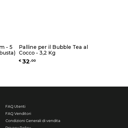
m - 5
Palline per il Bubble Tea al
 busta)
Cocco - 3,2 Kg
32
€
,
00
FAQ Utenti
FAQ Venditori
Condizioni Generali di vendita
Privacy Policy