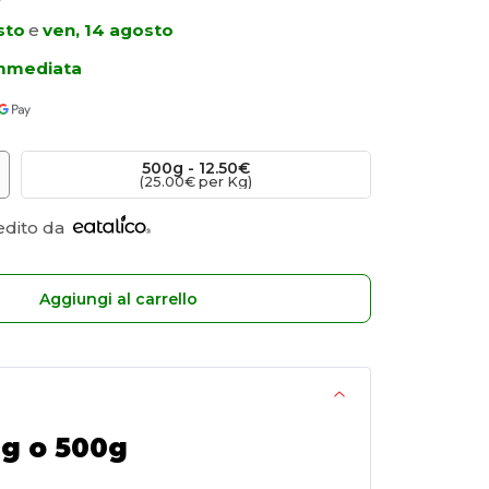
sto
e
ven, 14 agosto
immediata
500
g
 -
12.50€
(25.00€ per Kg)
edito da
Aggiungi al carrello
0g o 500g