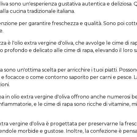
Oliva sono un'esperienza gustativa autentica e deliziosa
lla cucina tradizionale italiana.
enzione per garantire freschezza e qualità. Sono poi cott
e.
a è l'olio extra vergine d'oliva, che avvolge le cime di ra
to profondo e delicato alle cime di rapa, elevando il lor
iva sono un'ottima scelta per arricchire i tuoi piatti. Po
e focacce o come contorno saporito per carni e pesce. La 
oni.
pa in olio extra vergine d'oliva offrono anche numerosi bene
infiammatorie, e le cime di rapa sono ricche di vitamine, 
xtra vergine d'oliva è progettata per preservarne la fresch
endole morbide e gustose. Inoltre, la confezione è pens