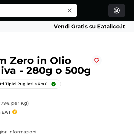
Vendi Gratis su Eatalico.it
 Zero in Olio
liva - 280g o 500g
ti Tipici Pugliesi a Km 0 
.79€ per Kg)
n
EAT
ori informazioni