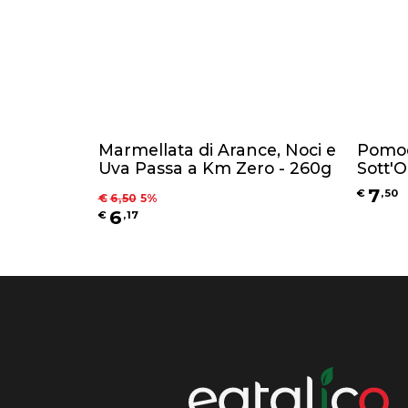
Marmellata di Arance, Noci e
Pomod
Uva Passa a Km Zero - 260g
Sott'O
7
€
,
50
€
6
,
50
5
%
6
€
,
17