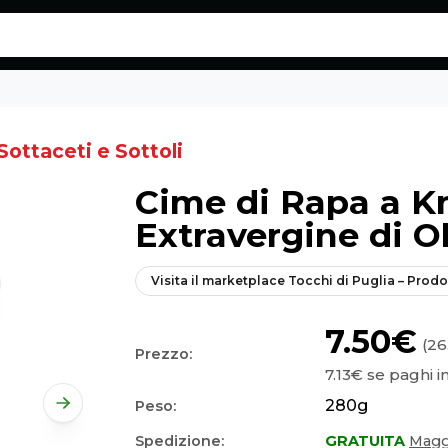
g o 500g - Eatalico.it
Sottaceti e Sottoli
Cime di Rapa a Km
Extravergine di O
Visita il marketplace
Tocchi di Puglia – Prodot
7.50€
(26
Prezzo:
7.13€
se paghi i
280
g
Peso:
Spedizione:
GRATUITA
Maggi