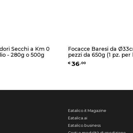
ori Secchi a Km 0
Focacce Baresi da Ø33c
lio - 280g o 500g
pezzi da 650g (1 pz. per
36
€
,
00
Eatalico.it Magazine
Eatalica.ai
Eatalico.business
Costi e modalità di spedizione