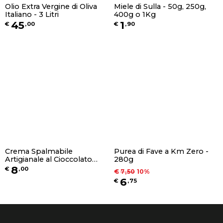
Olio Extra Vergine di Oliva
Miele di Sulla - 50g, 250g,
Italiano - 3 Litri
400g o 1Kg
45
1
€
,
00
€
,
90
Crema Spalmabile
Purea di Fave a Km Zero -
Artigianale al Cioccolato
280g
Bianco e Wafer - 250g
8
€
,
00
€
7
,
50
10
%
6
€
,
75