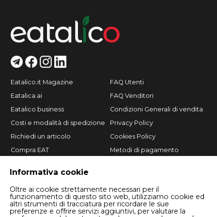
Eatalico.it Magazine
FAQ Utenti
Eatalica.ai
FAQ Venditori
Eatalico.business
Condizioni Generali di vendita
Costi e modalità di spedizione
Privacy Policy
Richiedi un articolo
Cookies Policy
Compra EAT
Metodi di pagamento
Vendi su Eatalico.it
Informativa cookie
Oltre ai cookie strettamente necessari per il
funzionamento di questo sito web, utilizziamo cookie ed
altri strumenti di tracciatura per ricordare le sue
preferenze e offrire servizi aggiuntivi, per valutare la