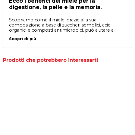
Ecco i benefici del miele per la
digestione, la pelle e la memoria.
Scopriamo come il miele, grazie alla sua
composizione a base di zuccheri semplici, acidi
organici e composti antimicrobici, può aiutare a
facilitare la digestione, mantenere la salute della pelle
Scopri di più
e migliorare la memoria. Consumare miele grezzo
puro per godere di tutti i suoi descrittivi nutrizionali.
Prodotti che potrebbero interessarti