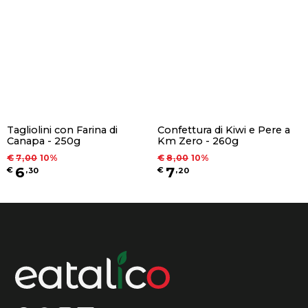
Tagliolini con Farina di
Confettura di Kiwi e Pere a
Canapa - 250g
Km Zero - 260g
€
7
,
00
10
%
€
8
,
00
10
%
6
7
€
,
30
€
,
20