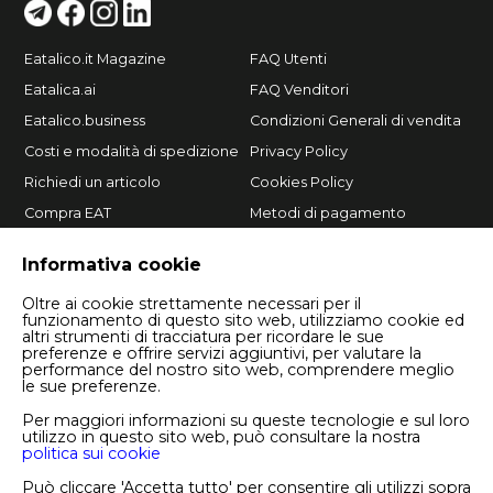
Eatalico.it Magazine
FAQ Utenti
Eatalica.ai
FAQ Venditori
Eatalico.business
Condizioni Generali di vendita
Costi e modalità di spedizione
Privacy Policy
Richiedi un articolo
Cookies Policy
Compra EAT
Metodi di pagamento
Vendi su Eatalico.it
Informativa cookie
Oltre ai cookie strettamente necessari per il
funzionamento di questo sito web, utilizziamo cookie ed
altri strumenti di tracciatura per ricordare le sue
preferenze e offrire servizi aggiuntivi, per valutare la
performance del nostro sito web, comprendere meglio
le sue preferenze.
Per maggiori informazioni su queste tecnologie e sul loro
utilizzo in questo sito web, può consultare la nostra
politica sui cookie
Copyright © 2026 Eatalico.it S.r.l.
P.I. 08244380724
Può cliccare 'Accetta tutto' per consentire gli utilizzi sopra