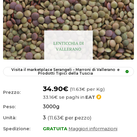
Visita il marketplace
Serangeli – Marroni di Vallerano  e 
Prodotti Tipici della Tuscia
34.90€
(11.63€ per Kg)
Prezzo:
33.16€
se paghi in
EAT
3000
g
Peso:
3
(11.63€ per pezzo)
Unità:
Spedizione:
GRATUITA
Maggiori informazioni