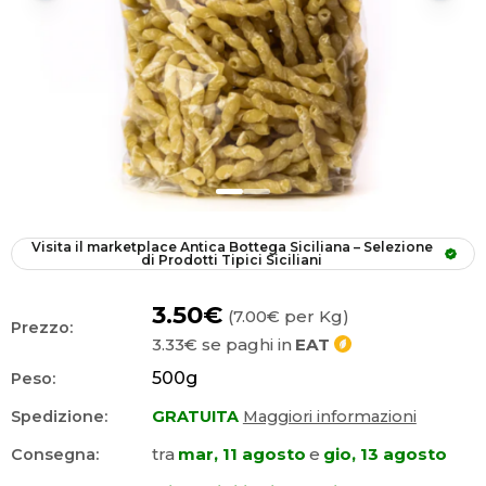
Visita il marketplace
Antica Bottega Siciliana – Selezione 
di Prodotti Tipici Siciliani
3.50€
(7.00€ per Kg)
Prezzo:
3.33€
se paghi in
EAT
500
g
Peso:
Spedizione:
GRATUITA
Maggiori informazioni
tra
mar, 11 agosto
e
gio, 13 agosto
Consegna: