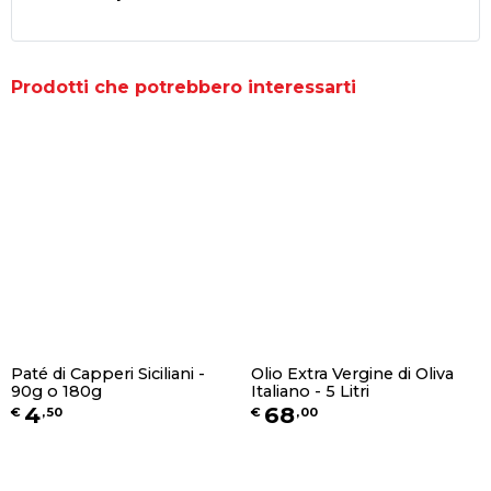
Prodotti che potrebbero interessarti
Paté di Capperi Siciliani -
Olio Extra Vergine di Oliva
90g o 180g
Italiano - 5 Litri
4
68
€
,
50
€
,
00