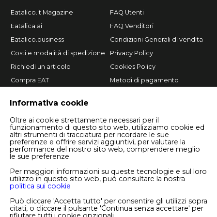
Eatalico.it Magazine
FAQ Utenti
Eatalica.ai
FAQ Venditori
Eatalico.business
Condizioni Generali di vendita
Costi e modalità di spedizione
Privacy Policy
Richiedi un articolo
Cookies Policy
Compra EAT
Metodi di pagamento
Vendi su Eatalico.it
Informativa cookie
Oltre ai cookie strettamente necessari per il
funzionamento di questo sito web, utilizziamo cookie ed
altri strumenti di tracciatura per ricordare le sue
preferenze e offrire servizi aggiuntivi, per valutare la
performance del nostro sito web, comprendere meglio
le sue preferenze.
Per maggiori informazioni su queste tecnologie e sul loro
utilizzo in questo sito web, può consultare la nostra
politica sui cookie
Copyright © 2026 Eatalico.it S.r.l.
P.I. 08244380724
Può cliccare 'Accetta tutto' per consentire gli utilizzi sopra
Numero REA BA - 614284
citati, o cliccare il pulsante 'Continua senza accettare' per
rifiutare tutti i cookie opzionali.