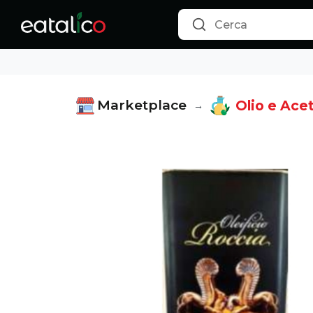
Olio Extravergine di Oliva Arbequina 100% Made in Puglia - 
Marketplace
Olio e Acet
→