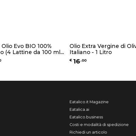
i Olio Evo BIO 100%
Olio Extra Vergine di Oli
no (4 Lattine da 100 ml
Italiano - 1 Litro
16
0
€
,
00
Eatalico.it Magazine
Eatalica.ai
Eatalico.business
Costi e modalità di spedizione
Richiedi un articolo