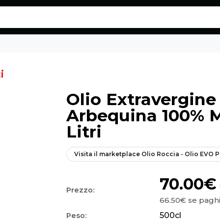
5 Litri - Eatalico.it
i
Olio Extravergine 
Arbequina 100% M
Litri
Visita il marketplace
Olio Roccia - Olio EVO P
70.00€
Prezzo:
66.50€
se paghi
500
cl
Peso: