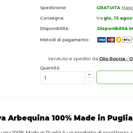
Spedizione:
GRATUITA
Maggi
tra
gio, 13 agos
Consegna:
Disponibilità 
Disponibilità:
Metodi di pagamento:
Venduto e spedito da
Olio Roccia - 
Quantità
va Arbequina 100% Made in Puglia -
equina 100% Made in Puglia è un prodotto di eccellenza, r