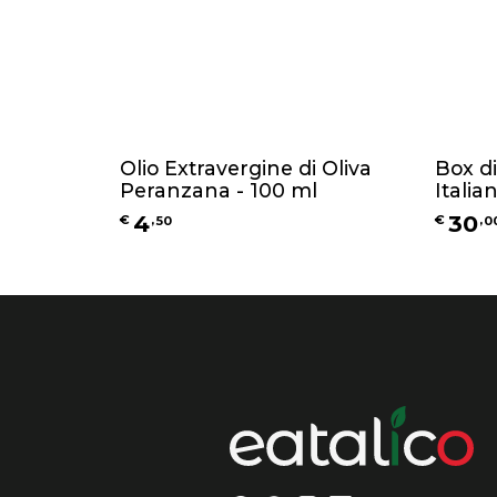
Olio Extravergine di Oliva
Box d
Peranzana - 100 ml
Italia
l'una)
4
30
€
,
50
€
,
0