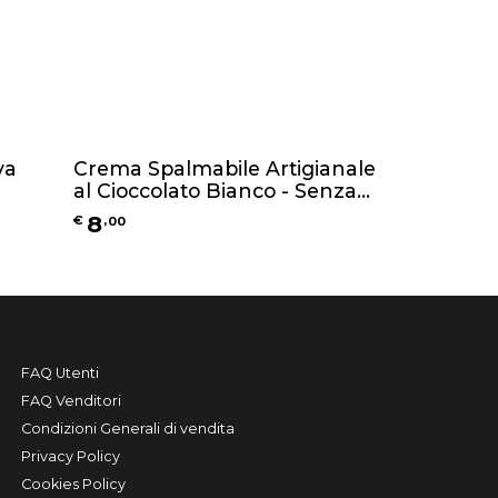
va
Crema Spalmabile Artigianale
al Cioccolato Bianco - Senza
Glutine - 250g
8
€
,
00
FAQ Utenti
FAQ Venditori
Condizioni Generali di vendita
Privacy Policy
Cookies Policy