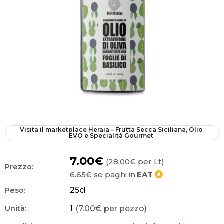
Visita il marketplace
Heraia – Frutta Secca Siciliana, Olio 
EVO e Specialità Gourmet
7.00€
(28.00€ per Lt)
Prezzo:
6.65€
se paghi in
EAT
25
cl
Peso:
1
(7.00€ per pezzo)
Unità: