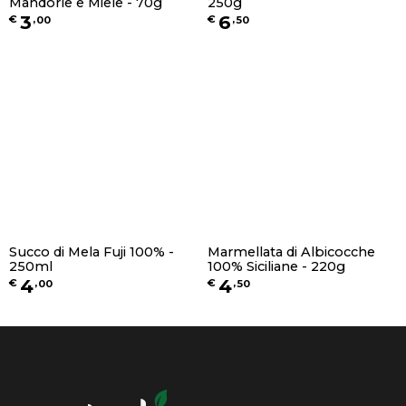
Mandorle e Miele - 70g
250g
3
6
€
,
00
€
,
50
Succo di Mela Fuji 100% -
Marmellata di Albicocche
250ml
100% Siciliane - 220g
4
4
€
,
00
€
,
50