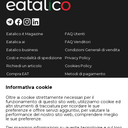
Eatalico.it Magazine
FAQ Utenti
Eatalica.ai
FAQ Venditori
Eatalico.business
Condizioni Generali di vendita
Costi e modalità di spedizione
Privacy Policy
Richiedi un articolo
Cookies Policy
Compra EAT
Metodi di pagamento
Vendi su Eatalico.it
Informativa cookie
Oltre ai cookie strettamente necessari per il
funzionamento di questo sito web, utilizziamo cookie ed
altri strumenti di tracciatura per ricordare le sue
preferenze e offrire servizi aggiuntivi, per valutare la
performance del nostro sito web, comprendere meglio
le sue preferenze.
Per maggiori informazioni su queste tecnologie e sul loro