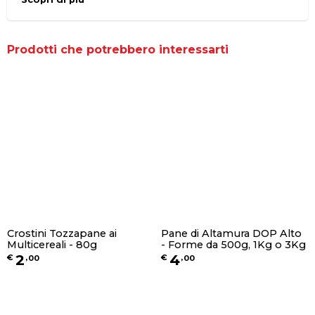
Prodotti che potrebbero interessarti
Crostini Tozzapane ai
Pane di Altamura DOP Alto
Multicereali - 80g
- Forme da 500g, 1Kg o 3Kg
2
4
€
,
00
€
,
00