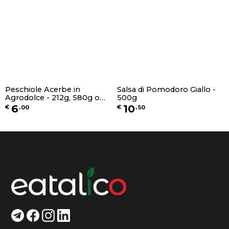
Peschiole Acerbe in
Salsa di Pomodoro Giallo -
Agrodolce - 212g, 580g o
500g
1,7Kg
6
10
€
,
00
€
,
50