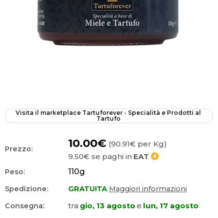
Visita il marketplace
Tartuforever - Specialità e Prodotti al 
Tartufo
10.00€
(90.91€ per Kg)
Prezzo:
9.50€
se paghi in
EAT
110
g
Peso:
Spedizione:
GRATUITA
Maggiori informazioni
tra
gio, 13 agosto
e
lun, 17 agosto
Consegna: