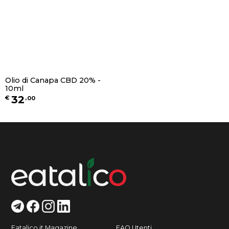
Olio di Canapa CBD 20% -
10ml
32
€
,
00
Eatalico.it Magazine
FAQ Utenti