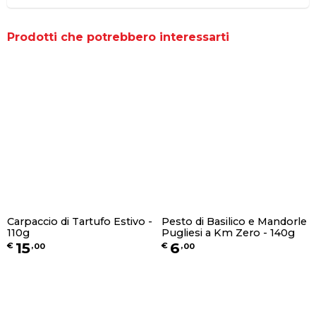
indimenticabile.
Prodotti che potrebbero interessarti
Carpaccio di Tartufo Estivo -
Pesto di Basilico e Mandorle
110g
Pugliesi a Km Zero - 140g
15
6
€
,
00
€
,
00