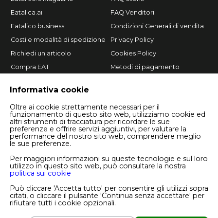
Eatalica.ai
FAQ Venditori
Eatalico.business
Condizioni Generali di vendita
Costi e modalità di spedizione
Privacy Policy
Richiedi un articolo
Cookies Policy
Compra EAT
Metodi di pagamento
Vendi su Eatalico.it
Informativa cookie
Oltre ai cookie strettamente necessari per il
funzionamento di questo sito web, utilizziamo cookie ed
altri strumenti di tracciatura per ricordare le sue
preferenze e offrire servizi aggiuntivi, per valutare la
performance del nostro sito web, comprendere meglio
le sue preferenze.
Per maggiori informazioni su queste tecnologie e sul loro
utilizzo in questo sito web, può consultare la nostra
politica sui cookie
Copyright © 2026 Eatalico.it S.r.l.
P.I. 08244380724
Può cliccare 'Accetta tutto' per consentire gli utilizzi sopra
Numero REA BA - 614284
citati, o cliccare il pulsante 'Continua senza accettare' per
rifiutare tutti i cookie opzionali.