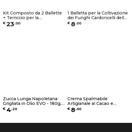
Kit Composto da 2 Ballette
1 Balletta per la Coltivazione
+ Terriccio per la
dei Funghi Cardoncelli della
Coltivazione del Fungo
Murgia in Casa
23
8
€
,
00
€
,
00
Cardoncello della Murgia
Zucca Lunga Napoletana
Crema Spalmabile
Grigliata in Olio EVO - 180g,
Artigianale al Cacao e
580g o 1,7Kg
Nocciola - Senza Glutine e
4
8
€
,
20
€
,
00
Senza Lattosio - 250g