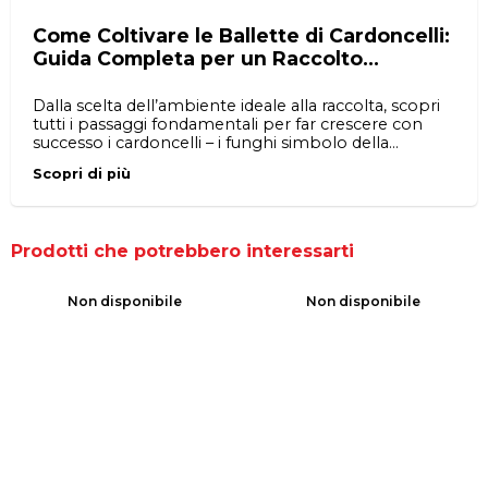
Come Coltivare le Ballette di Cardoncelli:
Guida Completa per un Raccolto
Perfetto a casa tua
Dalla scelta dell’ambiente ideale alla raccolta, scopri
tutti i passaggi fondamentali per far crescere con
successo i cardoncelli – i funghi simbolo della
tradizione mediterranea – direttamente nella tua
Scopri di più
cucina, veranda o cantina, con consigli pratici e
soluzioni ai problemi più comuni.
Prodotti che potrebbero interessarti
Non disponibile
Non disponibile