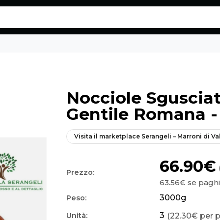
5kg - Eatalico.it
Nocciole Sgusciat
Gentile Romana -
Visita il marketplace
Serangeli – Marroni di Va
66.90€
Prezzo:
63.56€
se paghi
3000
g
Peso:
3
(22.30€ per 
Unità: