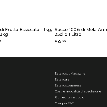
di Frutta Essiccata - 1kg,
Succo 100% di Mela Ann
 3kg
25cl o 1 Litro
4
0
€
,
60
Eatalico.it Magazine
Eatalica.ai
Eatalico.business
Costi e modalità di spedizione
Richiedi un articolo
Compra EAT