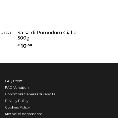
urca -
Salsa di Pomodoro Giallo -
500g
10
€
,
50
FAQ Utenti
FAQ Venditori
Condizioni Generali di vendita
Privacy Policy
Cookies Policy
Metodi di pagamento