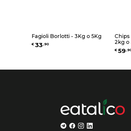
Fagioli Borlotti - 3Kg o 5Kg
Chips 
2kg o
33
€
,
90
59
€
,
9