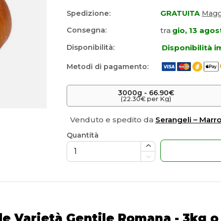
Spedizione:
GRATUITA
Maggi
tra
gio, 13 agos
Consegna:
Disponibilità 
Disponibilità:
Metodi di pagamento:
3000
g
 -
66.90€
(22.30€ per Kg)
Venduto e spedito da
Serangeli – Marro
Quantità
e Varietà Gentile Romana - 3kg o