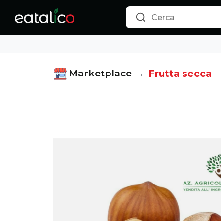
Nocciole Sgusciate Crude Varietà Gentile Romana - 3kg o 
Marketplace
Frutta secca
→