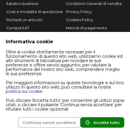
Eatalico.business
Condizioni Generali di vendita
Costi e modalità di spedizione
Privacy Policy
Richiedi un articolo
Cookies Policy
Compra EAT
Metodi di pagamento
Vendi su Eatalico.it
Informativa cookie
Oltre ai cookie strettamente necessari per il
funzionamento di questo sito web, utilizziamo cookie ed
altri strumenti di tracciatura per ricordare le sue
preferenze e offrire servizi aggiuntivi, per valutare la
performance del nostro sito web, comprendere meglio
le sue preferenze.
Per maggiori informazioni su queste tecnologie e sul loro
utilizzo in questo sito web, può consultare la nostra
politica sui cookie
Copyright © 2026 Eatalico.it S.r.l.
P.I. 08244380724
Può cliccare 'Accetta tutto' per consentire gli utilizzi sopra
Numero REA BA - 614284
citati, o cliccare il pulsante 'Continua senza accettare' per
rifiutare tutti i cookie opzionali.
Continua senza accettare
Accetta tutto
Marketplace
Magazine
Account