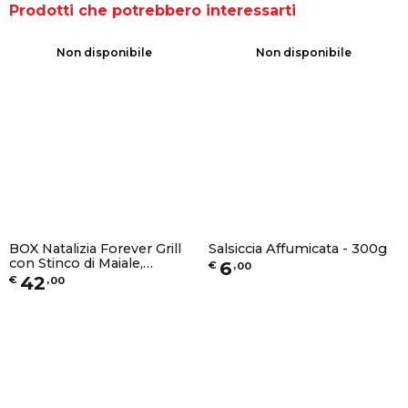
Prodotti che potrebbero interessarti
Non disponibile
Non disponibile
BOX Natalizia Forever Grill
Salsiccia Affumicata - 300g
con Stinco di Maiale,
6
€
,
00
Cotechino Affumicato,
42
€
,
00
Costa di Maiale Affumicata,
Girello di Manzo, Petto di
Pollo e Polenta con Salsiccia