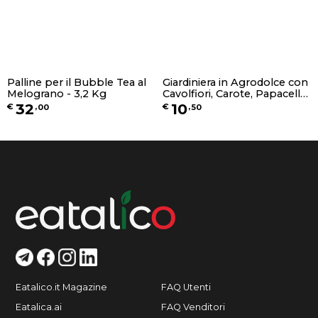
Palline per il Bubble Tea al
Giardiniera in Agrodolce con
Melograno - 3,2 Kg
Cavolfiori, Carote, Papacella
Napoletana, Peschiole
32
10
€
,
00
€
,
50
Acerbe, Cipolla di Alife, Mele,
Sedano, Finocchi - 580g o
1,7Kg
Eatalico.it Magazine
FAQ Utenti
Eatalica.ai
FAQ Venditori