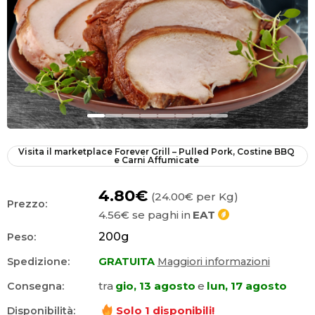
Visita il marketplace
Forever Grill – Pulled Pork, Costine BBQ 
e Carni Affumicate
4.80€
(24.00€ per Kg)
Prezzo:
4.56€
se paghi in
EAT
200
g
Peso:
Spedizione:
GRATUITA
Maggiori informazioni
tra
gio, 13 agosto
e
lun, 17 agosto
Consegna:
Solo
1
disponibili!
Disponibilità: