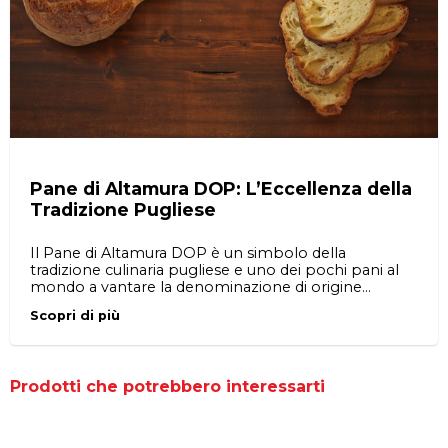
Pane di Altamura DOP: L’Eccellenza della
Tradizione Pugliese
Il Pane di Altamura DOP è un simbolo della
tradizione culinaria pugliese e uno dei pochi pani al
mondo a vantare la denominazione di origine
protetta (DOP). Conosciuto per la sua crosta
Scopri di più
croccante, il cuore soffice e il sapore inconfondibile,
questo prodotto unico è una vera eccellenza italiana.
Prodotti che potrebbero interessarti