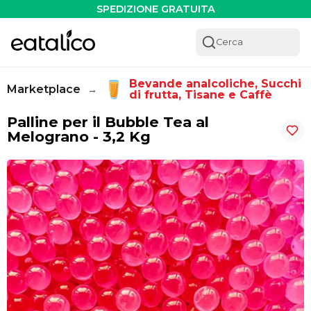
Palline per il Bubble Tea al Melograno - 3,2 Kg - Eatalico.
SPEDIZIONE GRATUITA
Cerca
Bevande analcoliche, Succhi 
Marketplace
→
di frutta, Tisane e Caffè
Palline per il Bubble Tea al
Melograno - 3,2 Kg