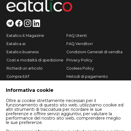
Eatalico.it Magazine
FAQ Utenti
Eatalica.ai
FAQ Venditori
Eatalico.business
Condizioni Generali di vendita
Costi e modalità di spedizione
Privacy Policy
Richiedi un articolo
Cookies Policy
Compra EAT
Metodi di pagamento
Vendi su Eatalico.it
Informativa cookie
Oltre ai cookie strettamente necessari per il
funzionamento di questo sito web, utilizziamo cookie ed
altri strumenti di tracciatura per ricordare le sue
preferenze e offrire servizi aggiuntivi, per valutare la
performance del nostro sito web, comprendere meglio
le sue preferenze.