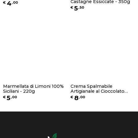
Castagne Essiccate - 350g
4
€
,
00
5
€
,
50
Marmellata di Limoni 100%
Crema Spalmabile
Siciliani - 220g
Artigianale al Cioccolato
Bianco e Wafer - 250g
5
8
€
,
00
€
,
00