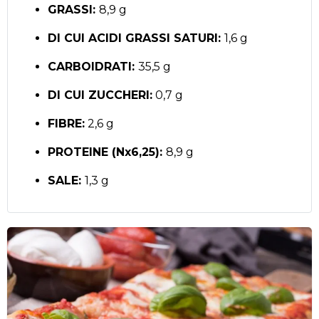
GRASSI:
8,9 g
DI CUI ACIDI GRASSI SATURI:
1,6 g
CARBOIDRATI:
35,5 g
DI CUI ZUCCHERI:
0,7 g
FIBRE:
2,6 g
PROTEINE (Nx6,25):
8,9 g
SALE:
1,3 g