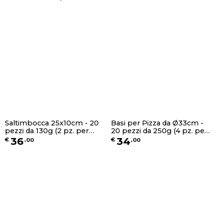
Saltimbocca 25x10cm - 20
Basi per Pizza da Ø33cm -
pezzi da 130g (2 pz. per
20 pezzi da 250g (4 pz. per
busta)
busta)
36
34
€
,
00
€
,
00