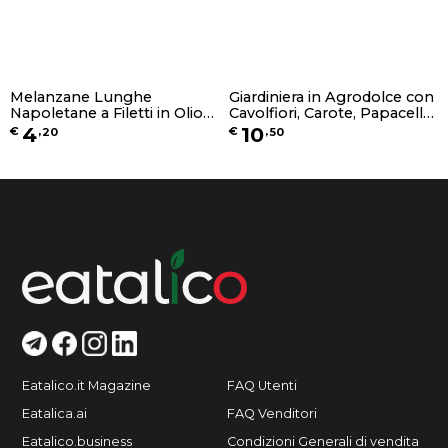
Melanzane Lunghe
Giardiniera in Agrodolce con
Napoletane a Filetti in Olio
Cavolfiori, Carote, Papacella
EVO - 180g, 580g o 1,7Kg
Napoletana, Peschiole
4
10
€
,
20
€
,
50
Acerbe, Cipolla di Alife, Mele,
Sedano, Finocchi - 580g o
1,7Kg
Eatalico.it Magazine
FAQ Utenti
Eatalica.ai
FAQ Venditori
Eatalico.business
Condizioni Generali di vendita