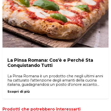
La Pinsa Romana: Cos'è e Perché Sta
Conquistando Tutti
La Pinsa Romana è un prodotto che negli ultimi anni
ha catturato l’attenzione degli amanti della cucina
italiana, guadagnandosi un posto d’onore accanto
alla pizza tradizionale. Ma cos’è esattamente la pinsa
Scopri di più
romana, quali sono le sue origini, e perché è così
amata? In questo articolo esploreremo le
caratteristiche uniche della pinsa, le sue differenze
rispetto alla pizza e come prepararla utilizzando basi
Prodotti che potrebbero interessarti
disponibili su Eatalico.it.