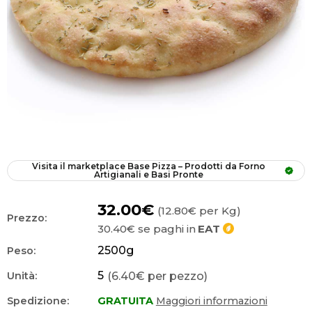
Visita il marketplace
Base Pizza – Prodotti da Forno 
Artigianali e Basi Pronte
32.00€
(12.80€ per Kg)
Prezzo:
30.40€
se paghi in
EAT
2500
g
Peso:
5
(6.40€ per pezzo)
Unità:
Spedizione:
GRATUITA
Maggiori informazioni