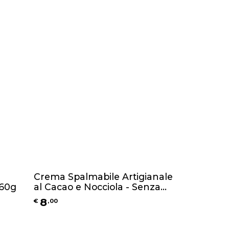
Crema Spalmabile Artigianale
260g
al Cacao e Nocciola - Senza
Glutine e Senza Lattosio -
8
€
,
00
250g