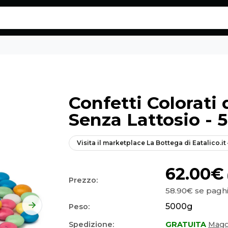
ico.it
Confetti Colorati 
Senza Lattosio - 
Visita il marketplace
La Bottega di Eatalico.it
62.00€
Prezzo:
58.90€
se paghi
5000
g
Peso:
Spedizione:
GRATUITA
Maggi