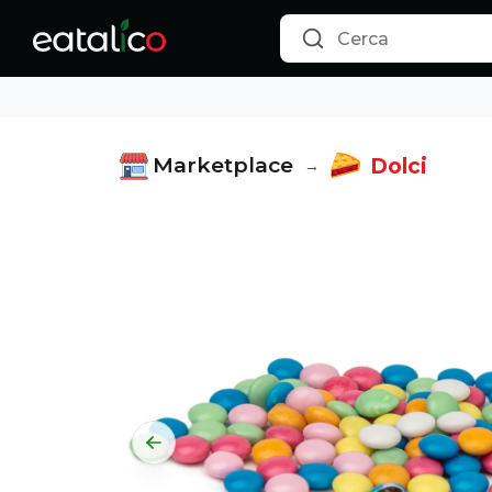
Confetti Colorati di Cioccolato Senza Lattosio - 5 Kg - Eatal
Marketplace
Dolci
→