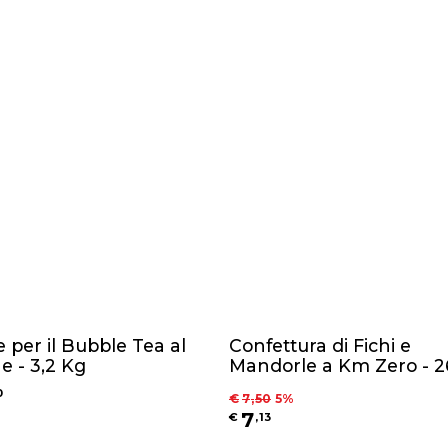
e per il Bubble Tea al
Confettura di Fichi e
e - 3,2 Kg
Mandorle a Km Zero - 
0
€
7
,
50
5
%
7
€
,
13