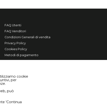
FAQ Utenti
FAQ Venditori
Condizioni Generali di vendita
Privacy Policy
Cookies Policy
Metodi di pagamento
tilizziamo cookie
untivi, per
nze.
 web, può
sante 'Continua