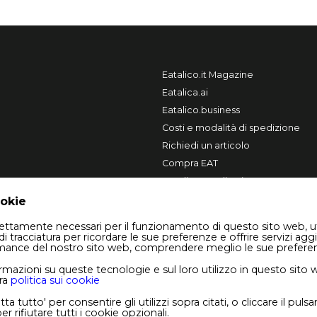
Eatalico.it Magazine
Eatalica.ai
Eatalico.business
Costi e modalità di spedizione
Richiedi un articolo
Compra EAT
Vendi su Eatalico.it
ookie
trettamente necessari per il funzionamento di questo sito web, u
di tracciatura per ricordare le sue preferenze e offrire servizi aggi
rmance del nostro sito web, comprendere meglio le sue prefere
rmazioni su queste tecnologie e sul loro utilizzo in questo sito
ra
politica sui cookie
ta tutto' per consentire gli utilizzi sopra citati, o cliccare il pul
r rifiutare tutti i cookie opzionali.