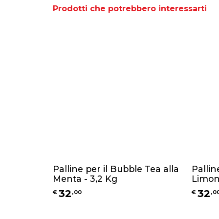
Prodotti che potrebbero interessarti
Palline per il Bubble Tea alla
Pallin
Menta - 3,2 Kg
Limon
32
32
€
,
00
€
,
0