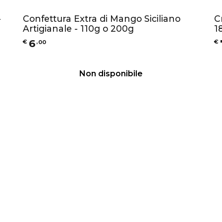
-
Confettura Extra di Mango Siciliano
C
Artigianale - 110g o 200g
1
6
€
,
00
€
Non disponibile