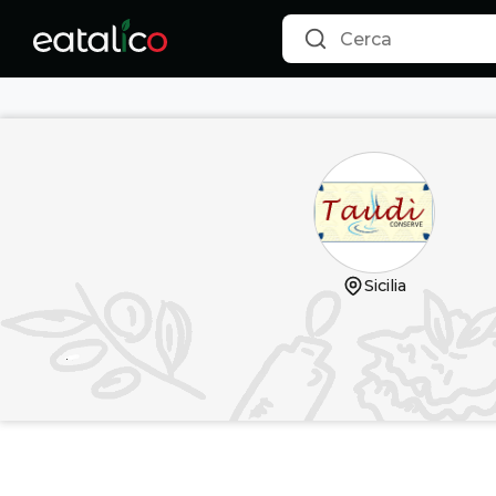
Taudì – Conserve Siciliane, Pesti e Sughi Gourmet - Eatali
Sicilia