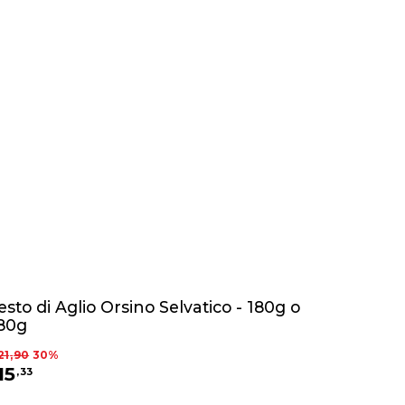
esto di Aglio Orsino Selvatico - 180g o
80g
21
,
90
30
%
15
,
33