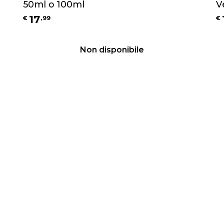
50ml o 100ml
V
17
€
,
99
€
Non disponibile