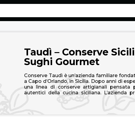
co.it
Taudì – Conserve Sicili
Sughi Gourmet
Conserve Taudì è un’azienda familiare fondat
a Capo d’Orlando, in Sicilia. Dopo anni di espe
una linea di conserve artigianali pensata 
autentici della cucina siciliana. L’azienda
passate di pomodoro, pesti, paté, sughi di
preparate con ingredienti selezionati e rice
racconta il territorio siciliano attraverso lavo
locali e un’attenzione costante alla qualità e a