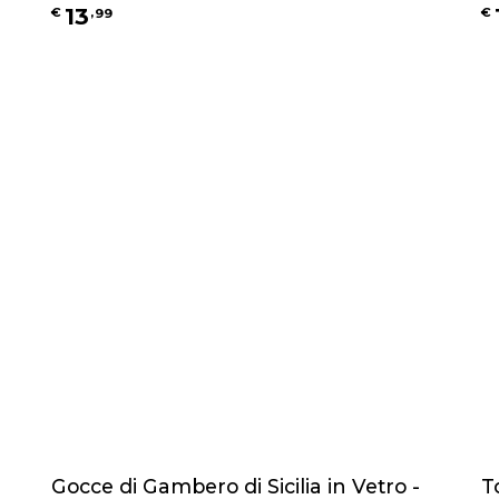
13
€
,
99
€
Gocce di Gambero di Sicilia in Vetro -
T