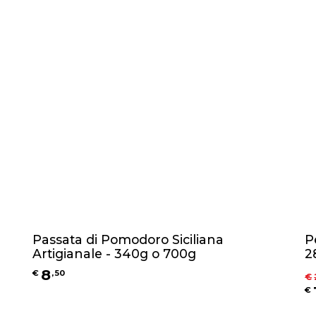
Passata di Pomodoro Siciliana
P
Artigianale - 340g o 700g
2
8
€
,
50
€
€