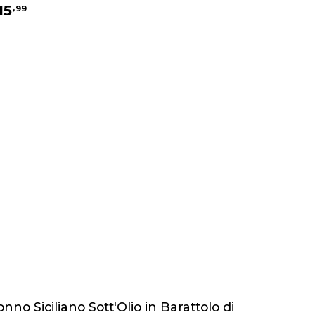
15
,
99
onno Siciliano Sott'Olio in Barattolo di