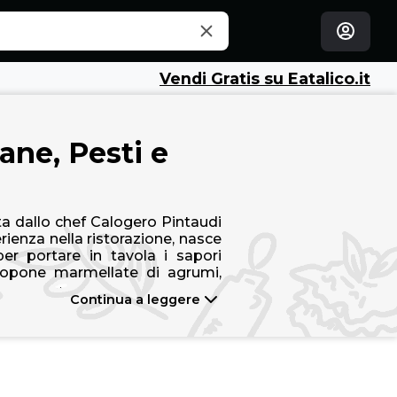
Vendi Gratis su Eatalico.it
ane, Pesti e
a dallo chef Calogero Pintaudi
rienza nella ristorazione, nasce
per portare in tavola i sapori
 propone marmellate di agrumi,
 pesce e specialità sott’olio
Continua a leggere
tte tradizionali. Ogni prodotto
razioni artigianali, materie prime
l gusto.