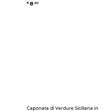
8
€
,
90
Caponata di Verdure Siciliana in