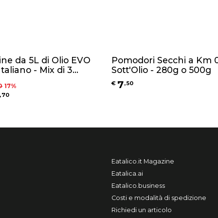
ine da 5L di Olio EVO
Pomodori Secchi a Km 
taliano - Mix di 3
Sott'Olio - 280g o 500g
ar: Leccino, Gentile di
7
€
,
50
0
17
%
 ed Intosso
,
70
Eatalico.it Magazine
Eatalica.ai
Eatalico.business
Costi e modalità di spedizione
Richiedi un articolo