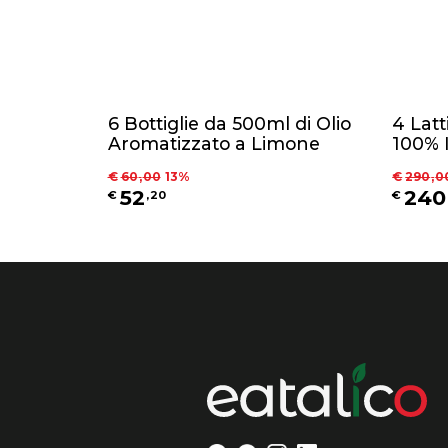
6 Bottiglie da 500ml di Olio
4 Latt
Aromatizzato a Limone
100% I
Cultiv
€
60
,
00
13
%
€
290
,
0
Chieti
52
240
€
,
20
€