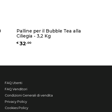
0
Palline per il Bubble Tea alla
Ciliegia - 3,2 Kg
32
€
,
00
FAQ Utenti
FAQ Venditori
Condizioni Generali di vendita
Privacy Policy
Cookies Policy