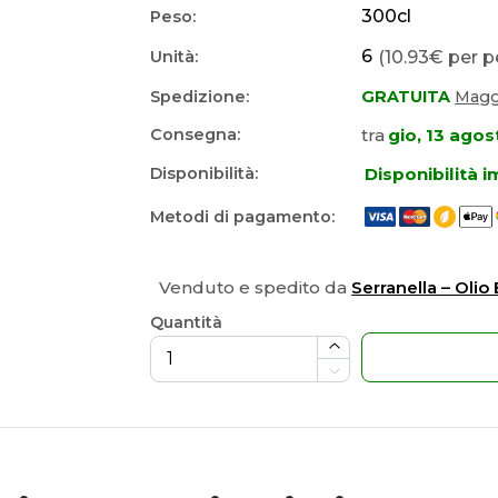
300
cl
Peso:
6
(10.93€ per p
Unità:
Spedizione:
GRATUITA
Maggi
tra
gio, 13 agos
Consegna:
Disponibilità 
Disponibilità:
Metodi di pagamento:
Venduto e spedito da
Serranella – Olio
Quantità