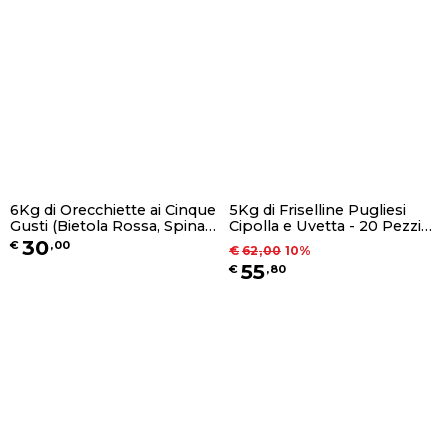
6Kg di Orecchiette ai Cinque
5Kg di Friselline Pugliesi
Gusti (Bietola Rossa, Spinaci,
Cipolla e Uvetta - 20 Pezzi
Nero di Seppia, Curcuma e
da 250g
30
€
,
00
€
62
,
00
10
%
Classiche) - 12 Pezzi da 500g
55
€
,
80