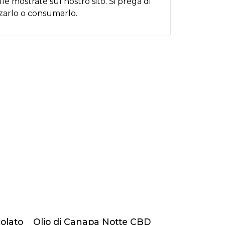
e mostrate sul nostro sito. Si prega di
izzarlo o consumarlo.
colato
Olio di Canapa Notte CBD