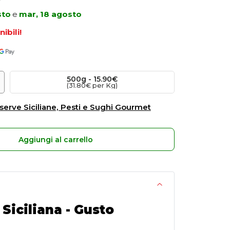
sto
e
mar, 18 agosto
ibili!
500
g
 -
15.90€
(31.80€ per Kg)
serve Siciliane, Pesti e Sughi Gourmet
Aggiungi al carrello
Siciliana - Gusto