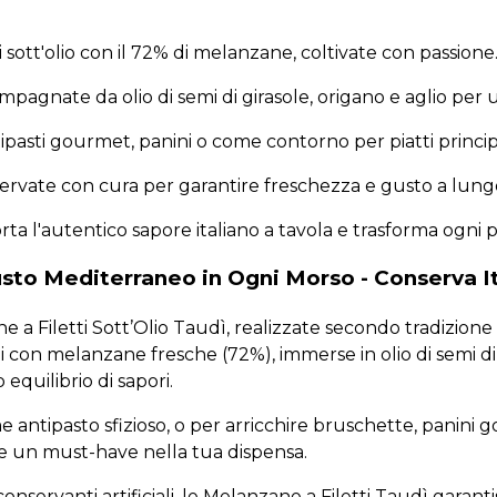
i sott'olio con il 72% di melanzane, coltivate con passione.
gnate da olio di semi di girasole, origano e aglio per un
ipasti gourmet, panini o come contorno per piatti principa
ervate con cura per garantire freschezza e gusto a lung
 l'autentico sapore italiano a tavola e trasforma ogni pa
Gusto Mediterraneo in Ogni Morso - Conserva It
 a Filetti Sott’Olio Taudì, realizzate secondo tradizione p
 con melanzane fresche (72%), immerse in olio di semi di g
 equilibrio di sapori.
antipasto sfizioso, o per arricchire bruschette, panini go
de un must-have nella tua dispensa.
onservanti artificiali, le Melanzane a Filetti Taudì gara