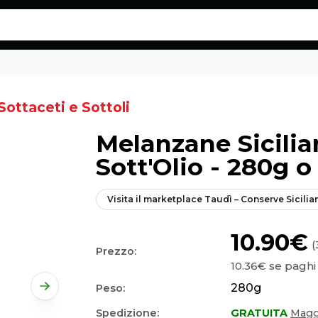
Sottaceti e Sottoli
Melanzane Sicilian
Sott'Olio - 280g 
Visita il marketplace
Taudì – Conserve Sicilia
10.90€
(
Prezzo:
10.36€
se paghi 
280
g
Peso:
Spedizione:
GRATUITA
Maggi