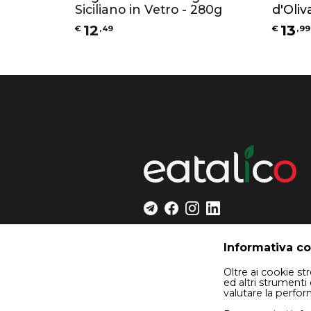
Siciliano in Vetro - 280g
d'Oli
290g
12
13
€
,
49
€
,
99
Informativa c
Oltre ai cookie s
ed altri strumenti 
valutare la perfo