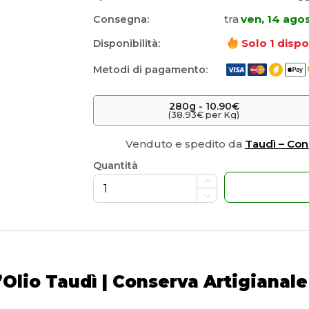
tra
ven, 14 ago
Consegna:
Solo
1
dispon
Disponibilità:
Metodi di pagamento:
280
g
 -
10.90€
(38.93€ per Kg)
Venduto e spedito da
Taudì – Con
Quantità
’Olio Taudì | Conserva Artigianale 