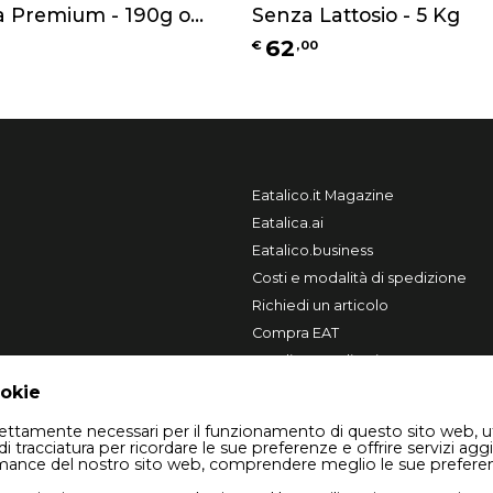
va Premium - 190g o
Senza Lattosio - 5 Kg
62
€
,
00
Eatalico.it Magazine
Eatalica.ai
Eatalico.business
Costi e modalità di spedizione
Richiedi un articolo
Compra EAT
Vendi su Eatalico.it
ookie
trettamente necessari per il funzionamento di questo sito web, u
di tracciatura per ricordare le sue preferenze e offrire servizi aggi
rmance del nostro sito web, comprendere meglio le sue prefere