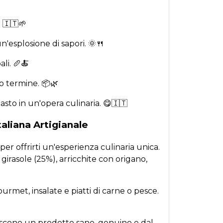
 🇮🇹🌱
'esplosione di sapori. 🌞🍴
li. 🥖🍝
o termine. 📦🌿
sto in un'opera culinaria. 😋🇮🇹
aliana Artigianale
er offrirti un'esperienza culinaria unica.
irasole (25%), arricchite con origano,
urmet, insalate e piatti di carne o pesce.
ntiscono un prodotto sano, genuino e dal