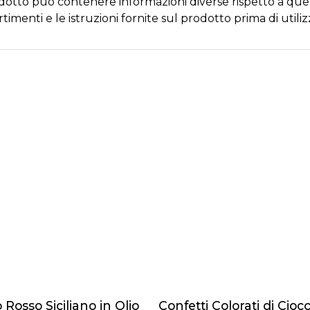
dotto può contenere informazioni diverse rispetto a quell
timenti e le istruzioni fornite sul prodotto prima di util
Rosso Siciliano in Olio
Confetti Colorati di Cioc