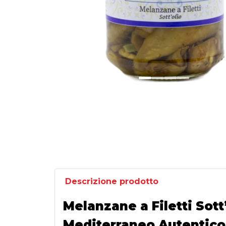
Descrizione prodotto
Melanzane a Filetti Sott
Mediterraneo Autentico