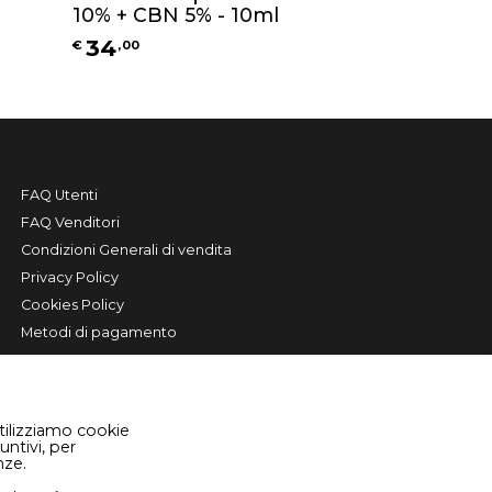
10% + CBN 5% - 10ml
34
€
,
00
FAQ Utenti
FAQ Venditori
Condizioni Generali di vendita
Privacy Policy
Cookies Policy
Metodi di pagamento
tilizziamo cookie
untivi, per
nze.