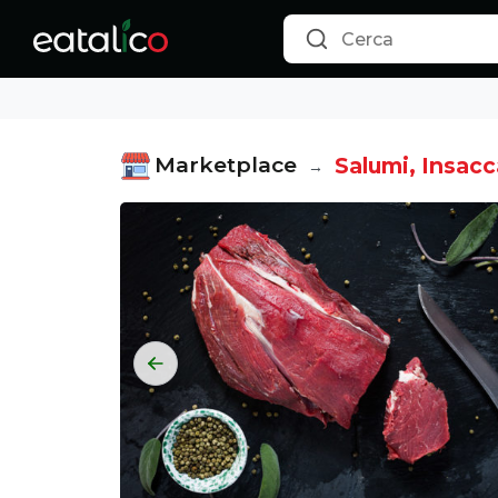
Testa di Filetto di Limousine Grass Fed - 1Kg - Eatalico.it
Marketplace
Salumi, Insacc
→