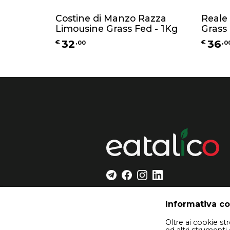
Costine di Manzo Razza
Reale
Limousine Grass Fed - 1Kg
Grass 
32
36
€
,
00
€
,
0
Informativa c
Oltre ai cookie s