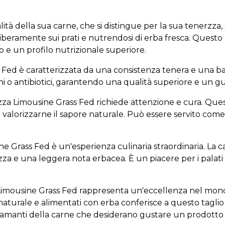
ità della sua carne, che si distingue per la sua tenerzza, 
 liberamente sui prati e nutrendosi di erba fresca. Ques
 e un profilo nutrizionale superiore.
 Fed è caratterizzata da una consistenza tenera e una bas
i o antibiotici, garantendo una qualità superiore e un g
zza Limousine Grass Fed richiede attenzione e cura. Questo
e valorizzarne il sapore naturale. Può essere servito co
e Grass Fed è un'esperienza culinaria straordinaria. La ca
zza e una leggera nota erbacea. È un piacere per i palati 
a Limousine Grass Fed rappresenta un'eccellenza nel mond
naturale e alimentati con erba conferisce a questo tagl
i amanti della carne che desiderano gustare un prodotto di