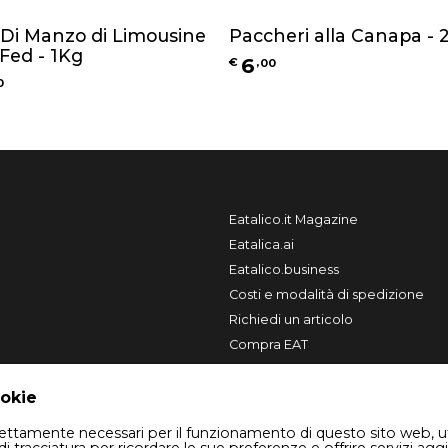
 Di Manzo di Limousine
Paccheri alla Canapa - 
Fed - 1Kg
6
€
,
00
0
Eatalico.it Magazine
Eatalica.ai
Eatalico.business
Costi e modalità di spedizione
Richiedi un articolo
Compra EAT
Vendi su Eatalico.it
ookie
trettamente necessari per il funzionamento di questo sito web, u