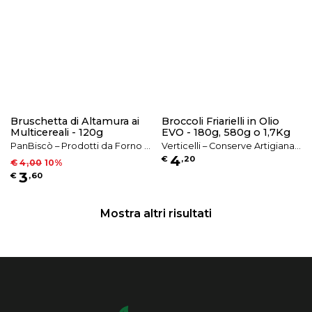
Bruschetta di Altamura ai
Broccoli Friarielli in Olio
Multicereali - 120g
EVO - 180g, 580g o 1,7Kg
PanBiscò – Prodotti da Forno e
Verticelli – Conserve Artigianali
4
€
,
20
Specialità Pugliesi
e Sottoli in Olio EVO
€
4
,
00
10
%
3
€
,
60
Mostra altri risultati