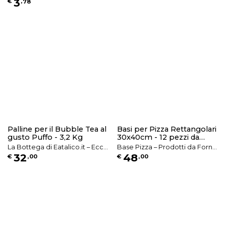
3
€
,
78
Palline per il Bubble Tea al
Basi per Pizza Rettangolari
gusto Puffo - 3,2 Kg
30x40cm - 12 pezzi da
500g (2 pz. per busta)
La Bottega di Eatalico.it – Ecce
Base Pizza – Prodotti da Forno
32
48
€
,
00
€
,
00
llenze Alimentari Italiane
Artigianali e Basi Pronte