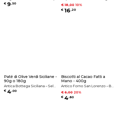
9
€
,
50
ori Tradizionali
ale Italiano e Prodotti Apistici
€
18
,
00
10
%
16
€
,
20
Paté di Olive Verdi Siciliane -
Biscotti al Cacao Fatti a
90g o 180g
Mano - 400g
Antica Bottega Siciliana – Sele
Antico Forno San Lorenzo – Bis
4
€
,
00
zione di Prodotti Tipici Siciliani
cotti Artigianali Fatti a Mano
€
6
,
00
20
%
4
€
,
80