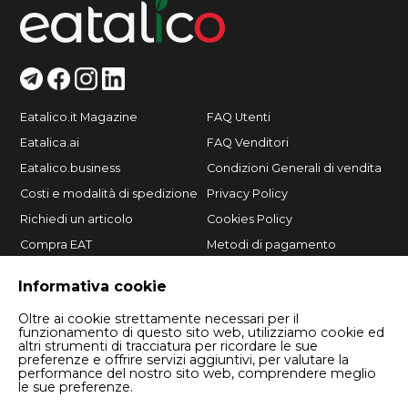
Eatalico.it Magazine
FAQ Utenti
Eatalica.ai
FAQ Venditori
Eatalico.business
Condizioni Generali di vendita
Costi e modalità di spedizione
Privacy Policy
Richiedi un articolo
Cookies Policy
Compra EAT
Metodi di pagamento
Vendi su Eatalico.it
Informativa cookie
Oltre ai cookie strettamente necessari per il
funzionamento di questo sito web, utilizziamo cookie ed
altri strumenti di tracciatura per ricordare le sue
preferenze e offrire servizi aggiuntivi, per valutare la
performance del nostro sito web, comprendere meglio
le sue preferenze.