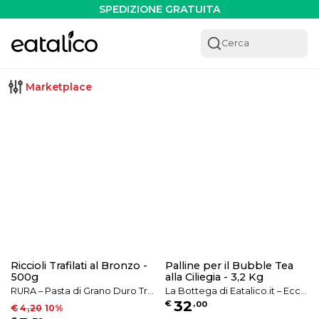
SPEDIZIONE GRATUITA
Cerca
Marketplace
Riccioli Trafilati al Bronzo -
Palline per il Bubble Tea
500g
alla Ciliegia - 3,2 Kg
RURA – Pasta di Grano Duro Tra
La Bottega di Eatalico.it – Ecce
32
€
,
00
filata al Bronzo di Puglia
llenze Alimentari Italiane
€
4
,
20
10
%