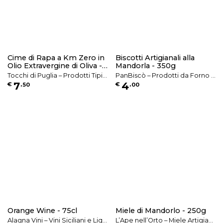
Cime di Rapa a Km Zero in
Biscotti Artigianali alla
Olio Extravergine di Oliva -
Mandorla - 350g
280g o 500g
Tocchi di Puglia – Prodotti Tipic
PanBiscò – Prodotti da Forno e
7
4
€
,
50
€
,
00
i Pugliesi a Km 0
Specialità Pugliesi
Orange Wine - 75cl
Miele di Mandorlo - 250g
Alagna Vini – Vini Siciliani e Liqu
L’Ape nell’Orto – Miele Artigian